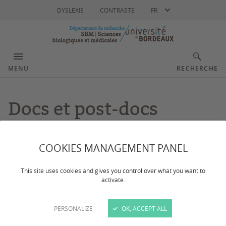
Langue
DYSLEXIE
CONTRASTE
FR
MENU
RECHERCHE
Docs et post-docs
COOKIES MANAGEMENT PANEL
This site uses cookies and gives you control over what you want to
Le Département SBM rassemble 6 unités de recherche et 1
activate.
unité d'appui et de service qui ont pour objet la recherche
scientifique qui s'intéressent à la recherche scientifique
PERSONALIZE
OK, ACCEPT ALL
biologique et médicale.