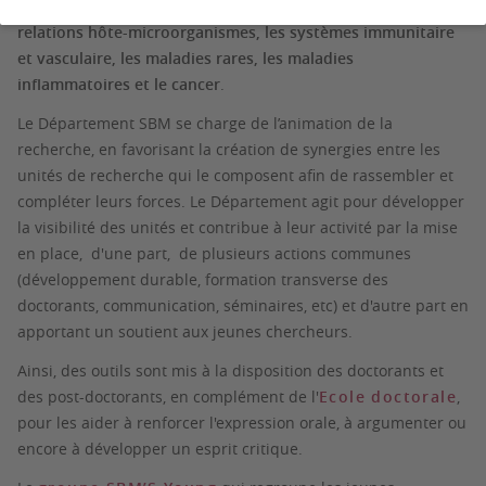
Leur périmètre scientifique inclut des recherches sur les
relations hôte-microorganismes, les systèmes immunitaire
et vasculaire, les maladies rares, les maladies
inflammatoires et le cancer
.
Le Département SBM se charge de l’animation de la
recherche, en favorisant la création de synergies entre les
unités de recherche qui le composent afin de rassembler et
compléter leurs forces. Le Département agit pour développer
la visibilité des unités et contribue à leur activité par la mise
en place, d'une part, de plusieurs actions communes
(développement durable, formation transverse des
doctorants, communication, séminaires, etc) et d'autre part en
apportant un soutient aux jeunes chercheurs.
Ainsi, des outils sont mis à la disposition des doctorants et
des post-doctorants, en complément de l'
Ecole doctorale
,
pour les aider à renforcer l'expression orale, à argumenter ou
encore à développer un esprit critique.