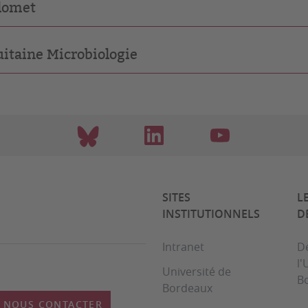
lomet
itaine Microbiologie
SITES
L
INSTITUTIONNELS
D
Intranet
D
l'
Université de
B
Bordeaux
NOUS CONTACTER