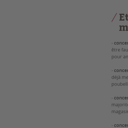
E
m
-
conce
être fa
pour am
-
concer
déjà me
poubelle
-
concer
majorit
magasin
-
concer