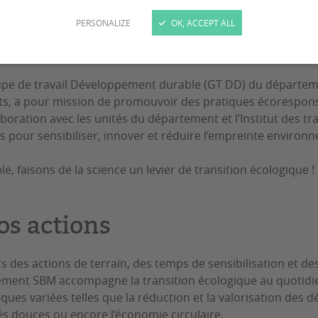
PERSONALIZE
OK, ACCEPT ALL
ui sommes-nous ?
pe de travail Développement durable (GT DD) du départem
ts, a pour mission de promouvoir des pratiques écorespons
aboration avec les unités du département et l’Institut des tr
s pour sensibiliser, innover et réduire l’empreinte environn
e, faisons de la science un levier de transition écologique !
os actions
rs des actions de terrain, des temps de sensibilisation et de
ment SBM accompagne la transition écologique au quotidien.
ques variées telles que la réduction et la valorisation des
és douces ou encore l’économie circulaire.