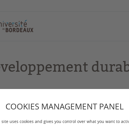
veloppement durab
COOKIES MANAGEMENT PANEL
ensemble pour une science responsable et durable"
 site uses cookies and gives you control over what you want to acti
ice : Bénédicte SALIN