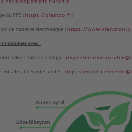
es développement durable
ge du PP5
:
https://plastoo.fr/
ion de matériel électronique
:
https://www.viewtronic.
ommuniquer avec :
bres du comité de pilotage :
dept-sbm.dev-durable@d
érents des différentes unités :
dept-sbm.dd-referents@d