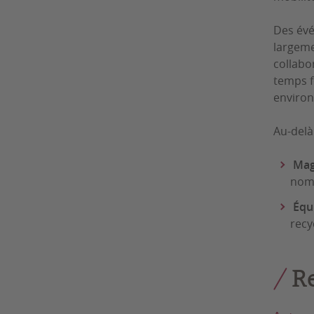
Des évé
largeme
collabo
temps f
environ
Au-delà 
Mag
nomb
Équ
recy
R