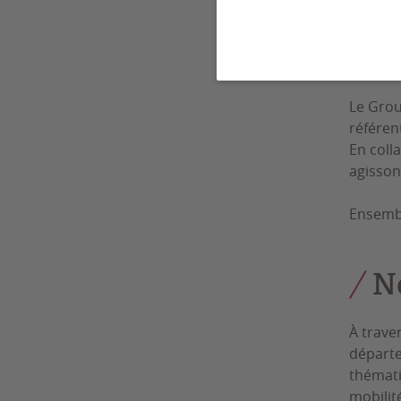
Q
Le Grou
référen
En coll
agisson
Ensembl
N
À trave
départe
thémati
mobilit