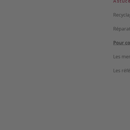
Astuc
Recycla
Réparat
Pour c
Les mem
Les réf