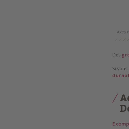
Axes d
Des
gr
Si vous
durabl
A
D
Exemp