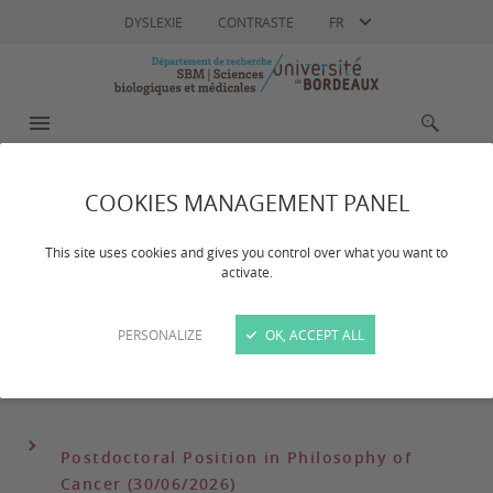
Langue
DYSLEXIE
CONTRASTE
FR
MENU
RECHERCHE
COOKIES MANAGEMENT PANEL
Offres d'emplois
This site uses cookies and gives you control over what you want to
activate.
PERSONALIZE
OK, ACCEPT ALL
Consultez les offres d'emplois du moment.
Postdoctoral Position in Philosophy of
Cancer (30/06/2026)