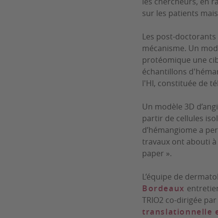
les chercheurs, en r
sur les patients mai
Les post-doctorants 
mécanisme. Un modèl
protéomique une cib
échantillons d'héma
l'HI, constituée de té
Un modèle 3D d’angio
partir de cellules is
d’hémangiome a permi
travaux ont abouti à
paper ».
L’équipe de dermatol
Bordeaux
entretie
TRIO2 co-dirigée par 
translationnelle