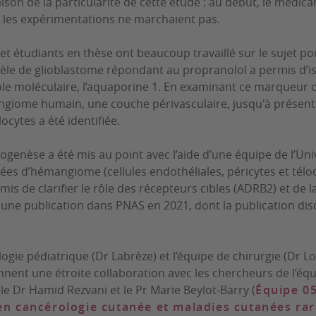
aison de la particularité de cette étude : au début, le médic
s les expérimentations ne marchaient pas.
et étudiants en thèse ont beaucoup travaillé sur le sujet 
e de glioblastome répondant au propranolol a permis d’is
le moléculaire, l’aquaporine 1. En examinant ce marqueur 
ngiome humain, une couche périvasculaire, jusqu'à présen
locytes a été identifiée.
genèse a été mis au point avec l’aide d’une équipe de l’Uni
olées d’hémangiome (cellules endothéliales, péricytes et tél
s de clarifier le rôle des récepteurs cibles (ADRB2) et de l
 une publication dans PNAS en 2021, dont la publication disc
ogie pédiatrique (Dr Labrèze) et l’équipe de chirurgie (Dr L
nnent une étroite collaboration avec les chercheurs de l’éq
le Dr Hamid Rezvani et le Pr Marie Beylot-Barry (
Équipe 0
 en cancérologie cutanée et maladies cutanées ra