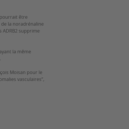
pourrait être
 de la noradrénaline
urs ADRB2 supprime
s ayant la même
.
nçois Moisan pour le
omalies vasculaires”,