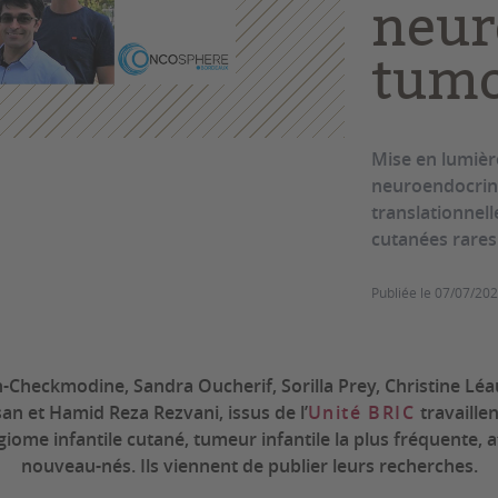
neur
tumo
Mise en lumière
neuroendocrine
translationnel
cutanées rares 
Publiée le
07/07/20
an-Checkmodine, Sandra Oucherif, Sorilla Prey, Christine Léa
an et Hamid Reza Rezvani, issus de l’
Unité BRIC
travaille
iome infantile cutané, tumeur infantile la plus fréquente, a
nouveau-nés. Ils viennent de publier leurs recherches.