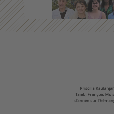
Priscilla Kaulanj
Taieb, François Mois
d’année sur l'hémang