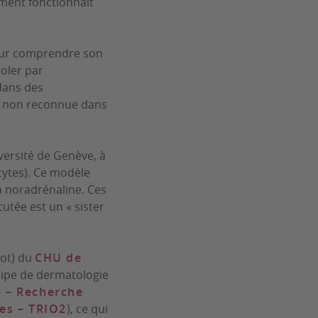
ament fonctionnait
pour comprendre son
oler par
dans des
t non reconnue dans
versité de Genève, à
ocytes). Ce modèle
a noradrénaline. Ces
utée est un « sister
oot) du
CHU de
uipe de dermatologie
5 – Recherche
res – TRIO2
), ce qui