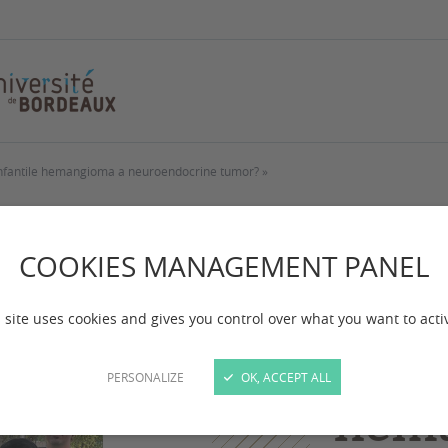
s infantile hemangioma a neuroendocrine tumor? »
Publications
Mise
COOKIES MANAGEMENT PANEL
la pu
 site uses cookies and gives you control over what you want to acti
infan
PERSONALIZE
OK, ACCEPT ALL
hem