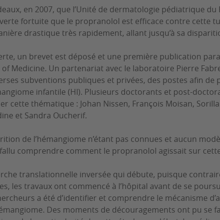
eaux, en 2007, que l’Unité de dermatologie pédiatrique du 
verte fortuite que le propranolol est efficace contre cette tu
nière drastique très rapidement, allant jusqu’à sa dispariti
erte, un brevet est déposé et une première publication par
of Medicine. Un partenariat avec le laboratoire Pierre Fab
verses subventions publiques et privées, des postes afin de 
angiome infantile (HI). Plusieurs doctorants et post-doctora
er cette thématique : Johan Nissen, François Moisan, Sorilla 
ne et Sandra Oucherif.
parition de l’hémangiome n’étant pas connues et aucun mod
rd fallu comprendre comment le propranolol agissait sur cett
rche translationnelle inversée qui débute, puisque contra
es, les travaux ont commencé à l’hôpital avant de se poursuiv
 chercheurs a été d’identifier et comprendre le mécanisme d’
hémangiome. Des moments de découragements ont pu se fai