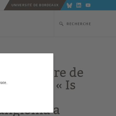
UNIVERSITÉ DE BORDEAUX
RECHERCHE
Cancer
 en lumière de
blication « Is
vate.
tile
angioma a