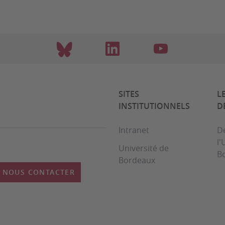
SITES
L
INSTITUTIONNELS
D
Intranet
D
l'
Université de
B
Bordeaux
NOUS CONTACTER