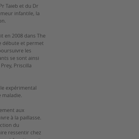
Pr Taieb et du Dr
meur infantile, la
on.
ait en 2008 dans The
re débute et permet
poursuivre les
nts se sont ainsi
Prey, Priscilla
èle expérimental
e maladie.
irement aux
re à la paillasse.
action du
re ressentir chez