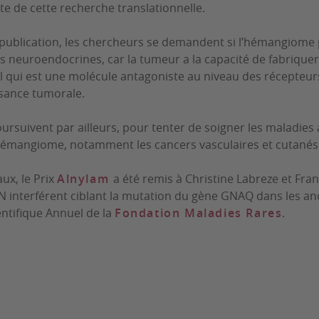
ite de cette recherche translationnelle.
publication, les chercheurs se demandent si l’hémangiome 
 neuroendocrines, car la tumeur a la capacité de fabriquer
ol qui est une molécule antagoniste au niveau des récepte
issance tumorale.
ursuivent par ailleurs, pour tenter de soigner les maladie
hémangiome, notamment les cancers vasculaires et cutanés
aux, le Prix
Alnylam
a été remis à Christine Labreze et Fra
 interférent ciblant la mutation du gène
GNAQ
dans les an
entifique Annuel de la
Fondation Maladies Rares
.