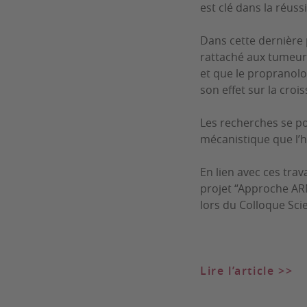
est clé dans la réuss
Dans cette dernière 
rattaché aux tumeurs
et que le propranol
son effet sur la cro
Les recherches se po
mécanistique que l’
En lien avec ces trav
projet “Approche ARN
lors du Colloque Sci
Lire l’article >>