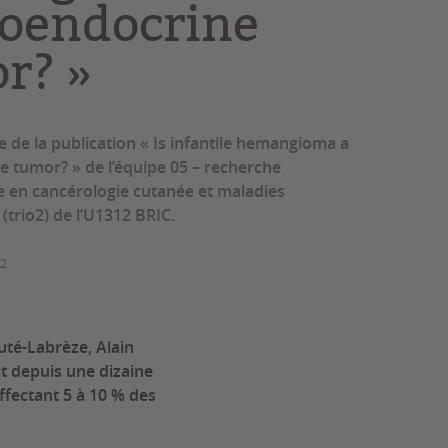
oendocrine
r? »
 de la publication « Is infantile hemangioma a
 tumor? » de l’équipe 05 – recherche
le en cancérologie cutanée et maladies
(trio2) de l’U1312 BRIC.
22
uté-Labrèze, Alain
nt depuis une dizaine
ffectant 5 à 10 % des