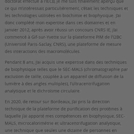
doctorat effectué à l’IECB, je me suis finalement aperçu que
ce qui m’intéressait particulièrement, c’était les techniques et
les technologies utilisées en biochimie et biophysique. J’ai
donc complété mon expertise dans ces domaines et en
janvier 2012, après avoir réussi un concours CNRS IE, j’ai
commencé à Gif-sur-Yvette sur la plateforme PIM de l’I2BC
(Université Paris-Saclay, CNRS), une plateforme de mesure
des interactions des macromolécules.
Pendant 8 ans, j’ai acquis une expertise dans des techniques
de biophysique telles que le SEC-MALS (chromatographie par
exclusion de taille, couplée à un appareil de diffusion de la
lumière à des angles multiples), l’ultracentrifugation
analytique et le dichroïsme circulaire.
En 2020, de retour sur Bordeaux, j’ai pris la direction
technique de la plateforme de purification des protéines à
laquelle j’ai apporté mes compétences en biophysique, SEC-
MALS, microcalorimétrie et ultracentrifugation analytique,
une technique que seules une dizaine de personnes en