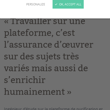
PERSONALIZE
OK, ACCEPT ALL
Interview
Equipements et plateformes
« Travailler sur une
plateforme, c’est
l’assurance d’œuvrer
sur des sujets très
variés mais aussi de
s’enrichir
humainement »
Ingénieur d’étude sur la plateforme de purification et