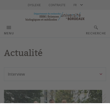
Langue
DYSLEXIE
CONTRASTE
FR
MENU
RECHERCHE
Actualité
Filtrer
Interview