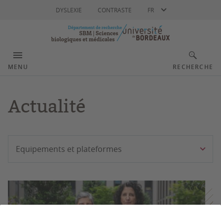
Langue
DYSLEXIE
CONTRASTE
FR
MENU
RECHERCHE
Actualité
Filtrer
Equipements et plateformes